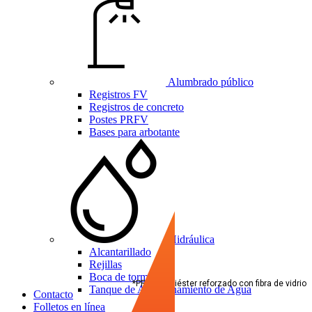
Alumbrado público
Registros FV
Registros de concreto
Postes PRFV
Bases para arbotante
Hidráulica
Alcantarillado
Rejillas
Boca de tormenta
*PRFV= Poliéster reforzado con fibra de vidrio
Tanque de Almacenamiento de Agua
Contacto
Folletos en línea