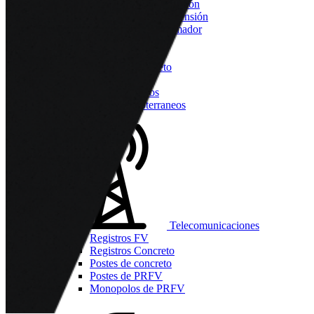
Registros de baja tensión
Registros de media tensión
Bases para transformador
Bóvedas
Pozos de visita
Postes de concreto
Postes PRFV
Muretes Aereos
Muretes Subterraneos
Tapas
Telecomunicaciones
Registros FV
Registros Concreto
Postes de concreto
Postes de PRFV
Monopolos de PRFV