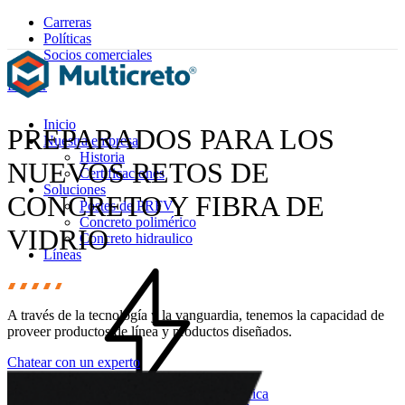
Carreras
Políticas
Socios comerciales
Buscar
Inicio
PREPARADOS PARA LOS
Nuestra empresa
Historia
NUEVOS RETOS DE
Certificaciones
Soluciones
CONCRETO Y FIBRA DE
Postes de PRFV
Concreto polimérico
VIDRIO
Concreto hidraulico
Líneas
A través de la tecnología y la vanguardia, tenemos la capacidad de
proveer productos de línea y productos diseñados.
Chatear con un experto
Eléctrica