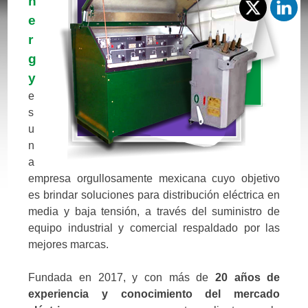
n
e
r
g
y
e
s
u
n
a
empresa orgullosamente mexicana cuyo objetivo
es brindar soluciones para distribución eléctrica en
media y baja tensión, a través del suministro de
equipo industrial y comercial respaldado por las
mejores marcas.
Fundada en 2017, y con más de
20 años de
experiencia y conocimiento del mercado