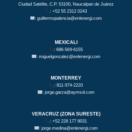
Ciudad Satélite, C.P. 53100, Naucalpan de Juárez
:
+52 55 2312 0243
:
guillermopalencia@enlenergi.com
MEXICALI
:
686-569-6155
:
miguelgonzalez@enlenergi.com
MONTERREY
:
811-974-2220
:
jorge.garza@aymsol.com
VERACRUZ (ZONA SURESTE)
:
+52 228 177 8031
:
jorge.medina@enlenergi.com