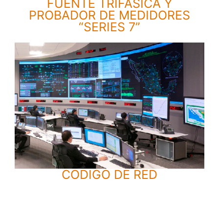
RA
FUENTE TRIFÁSICA Y
A
PROBADOR DE MEDIDORES
“SERIES 7”​
CODIGO DE RED