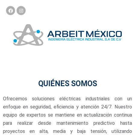
Ir
F
I
al
a
n
c
s
contenido
e
t
b
a
o
g
o
r
k
a
m
QUIÉNES SOMOS
Ofrecemos soluciones eléctricas industriales con un
enfoque en seguridad, eficiencia y atención 24/7. Nuestro
equipo de expertos se mantiene en actualización continua
para realizar desde mantenimiento predictivo hasta
proyectos en alta, media y baja tensión, utilizando