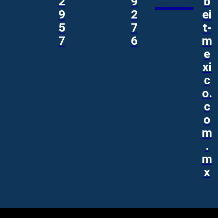
2
9
b
9
2
ei
5
7
t-
7
6
m
e
xi
c
o.
c
o
m
.
m
x