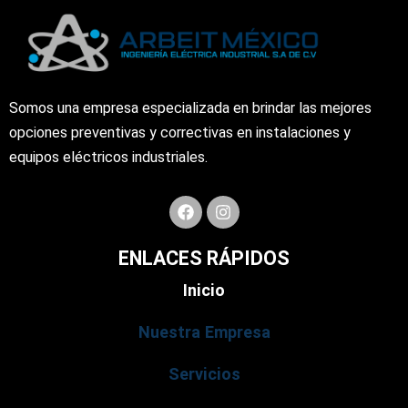
Somos una empresa especializada en brindar las mejores
opciones preventivas y correctivas en instalaciones y
equipos eléctricos industriales.
F
I
a
n
c
s
e
t
ENLACES RÁPIDOS
b
a
o
g
Inicio
o
r
k
a
Nuestra Empresa
m
Servicios