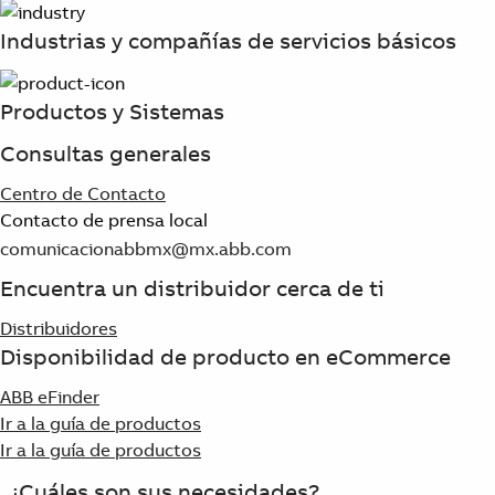
Products
See more products
Industrias y compañías de servicios básicos
Shopping list preview
0
Productos y Sistemas
Consultas generales
Centro de Contacto
Contacto de prensa local
comunicacionabbmx@mx.abb.com
Encuentra un distribuidor cerca de ti
Distribuidores
Disponibilidad de producto en eCommerce
ABB eFinder
Ir a la guía de productos
Ir a la guía de productos
¿Cuáles son sus necesidades?