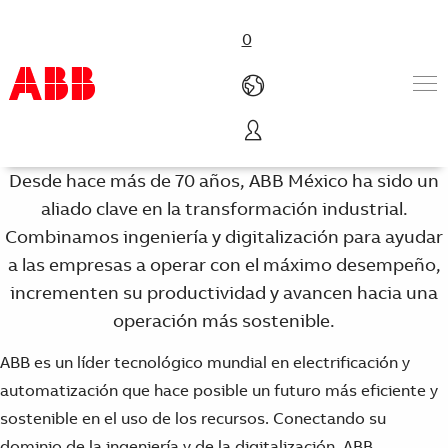
0
ABB México
Productos & Soluciones
Desde hace más de 70 años, ABB México ha sido un
Industrias
aliado clave en la transformación industrial.
Servicios
Combinamos ingeniería y digitalización para ayudar
Carreras
a las empresas a operar con el máximo desempeño,
Sobre ABB
Contáctenos
incrementen su productividad y avancen hacia una
operación más sostenible.
ABB es un líder tecnológico mundial en electrificación y
automatización que hace posible un futuro más eficiente y
sostenible en el uso de los recursos. Conectando su
dominio de la ingeniería y de la digitalización, ABB