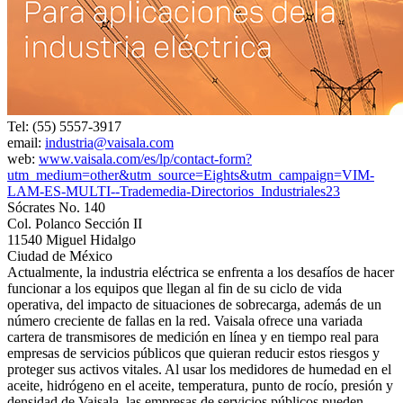
Tel: (55) 5557-3917
email:
industria@vaisala.com
web:
www.vaisala.com/es/lp/contact-form?
utm_medium=other&utm_source=Eights&utm_campaign=VIM-
LAM-ES-MULTI--Trademedia-Directorios_Industriales23
Sócrates No. 140
Col. Polanco Sección II
11540 Miguel Hidalgo
Ciudad de México
Actualmente, la industria eléctrica se enfrenta a los desafíos de hacer
funcionar a los equipos que llegan al fin de su ciclo de vida
operativa, del impacto de situaciones de sobrecarga, además de un
número creciente de fallas en la red. Vaisala ofrece una variada
cartera de transmisores de medición en línea y en tiempo real para
empresas de servicios públicos que quieran reducir estos riesgos y
proteger sus activos vitales. Al usar los medidores de humedad en el
aceite, hidrógeno en el aceite, temperatura, punto de rocío, presión y
densidad de Vaisala, las empresas de servicios públicos pueden