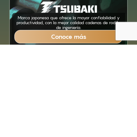
Marca japonesa que ofrece la mayor confiabilidad y
productividad, con la mejor calidad cadenas de rodillo
de ingeniería.
Conoce más
Fabricante de accesorios y componentes para
transportadores líder en productos de muy baja fricción
y libre lubricación.
Conoce más