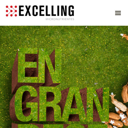
INICIO
EXPERTOS
PRODUCTOS
NUTRIENTES FUNCIONALES
CAROTENOIDES
ENZIMAS
VITAMINAS
AMINOÁCIDOS
CONTACTO