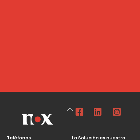
Facebook
Linkedin
Insta
Back
To
Top
Teléfonos
La Solución es nuestro