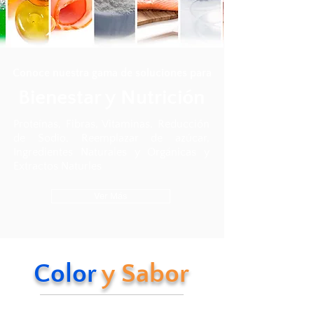
Conoce nuestra gama de soluciones para
Bienestar y Nutrición
Proteínas, Fibras, Vitaminas, Reducción
de Sodio, Reemplazar de azúcar,
Ingredientes Naturales y Orgánicas y
Extractos Naturles
Ver Más
Color
y Sabor