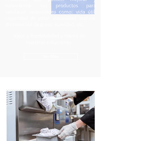
estandarizar sus productos para
satisfacer necesidades como: vida útil,
capacidad de untar, viscosidad, textura,
disminución de grasa, suavidad, etc.
Valor y Rentabilidad a través de
nuestras soluciones
Ver Más