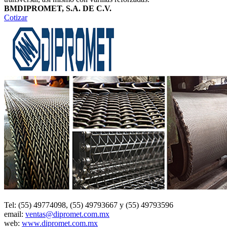
BMDIPROMET, S.A. DE C.V.
Cotizar
Tel: (55) 49774098, (55) 49793667 y (55) 49793596
email:
ventas@dipromet.com.mx
web:
www.dipromet.com.mx