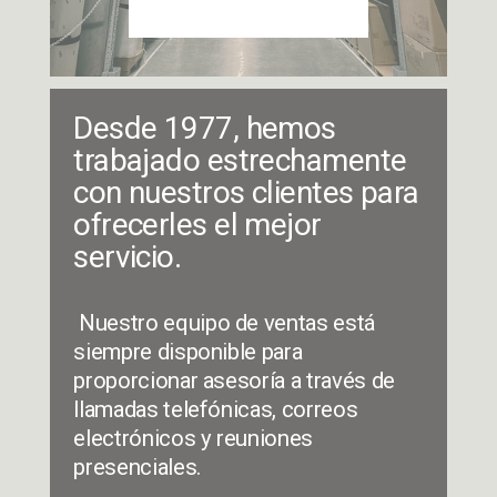
m
a
ñ
o
c
Desde 1977, hemos 
o
m
trabajado estrechamente 
p
con nuestros clientes para 
l
e
ofrecerles el mejor 
t
servicio.
o
 Nuestro equipo de ventas está 
siempre disponible para 
proporcionar asesoría a través de 
llamadas telefónicas, correos 
electrónicos y reuniones 
presenciales. 