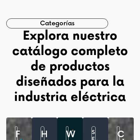
Categorías
Explora nuestro
catálogo completo
de productos
diseñados para la
industria eléctrica
F
H
W
S
C
E