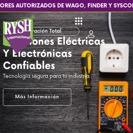
Ir
ZADOS DE WAGO, FINDER Y SYSCOM
¡Pregu
al
contenido
Innovación Total
Soluciones Eléctricas
Y Electrónicas
Confiables
Tecnología segura para tu industria
Más Información