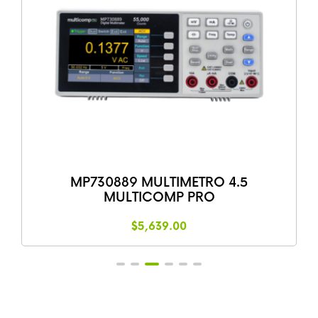
MULTIMETRO DIGITAL 1000V 20A 60M
UNIT UT-89X
$
826.75