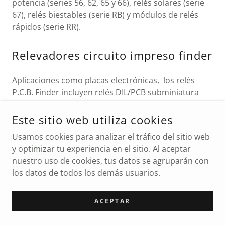
potencia (series 56, 62, 65 y 66), relés solares (serie
67), relés biestables (serie RB) y módulos de relés
rápidos (serie RR).
Relevadores circuito impreso finder
Aplicaciones como placas electrónicas, los relés
P.C.B. Finder incluyen relés DIL/PCB subminiatura
(series 30 y 32), relés de PCB delgados EMR o SSR
(serie 34), relés de PCB miniatura (series 36, 40 y 45),
Este sitio web utiliza cookies
relés de PCB de bajo perfil (series 41 y 43).
Usamos cookies para analizar el tráfico del sitio web
y optimizar tu experiencia en el sitio. Al aceptar
Relés de estado sólido (SSR)
nuestro uso de cookies, tus datos se agruparán con
los datos de todos los demás usuarios.
Los relés de estado sólido (SSR) son dispositivos
semiconductores sin partes móviles que son ideales
ACEPTAR
para aplicaciones con altos volúmenes de
conmutación en un corto período de tiempo, en las